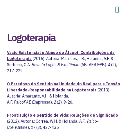
Logoterapia
Vazio Existencial e Abuso do Álcool: Contribuições da
Logoterapia
(2015). Autoria: Marques, L.B.; Holanda, A.F. &
Serbena, C.A.
Revista Logos & Existência
(ABLAE/UFPB).
4
(2),
217-229.
O Paradoxo do Sentido na Unidade do Real para a Tensão
Liberdade-Responsabilidade na Logoterapia
(2013).
Autoria: Amarante, V.H. & Holanda,
A.F.
PsicoFAE
(Impressa),
2
(2), 9-26.
Prostituição e Sentido de Vida: Relações de Significado
(2012). Autoria: Correa, W.H. & Holanda, A.F..
Psico-
USF
(Online),
17
(3), 427-435.