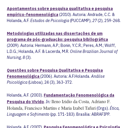
Apontamentos sobre pesquisa qualitativa e pesquisa
empírico-fenomenológica
(2010). Autoria: Andrade, C.C. &
Holanda, A.F.
Estudos de Psicologia
(PUCCAMP),
27
(2), 259-268.
Metodologias utilizadas nas dissertações de um
programa de pós-graduação: pesquisa bibliográfica
(2009). Autoria: Hermann, A.P.; Bonin, Y.C.R.; Peres, A.M.; Wolff,
L.D.G.; Holanda, A.F. & Lacerda, M.R.
Online Brazilian Journal of
Nursing
,
8
(3).
Questões sobre Pesquisa Qualitativa e Pesquisa
Fenomenológica
(2006). Autoria: A.F.Holanda.
Análise
Psicológica
(Lisboa), 24 (3), 363-372.
Holanda, A.F. (2003).
Fundamentação Fenomenológica da
Ileno Izidio da Costa, Adriano F.
Pesquisa do Vivido
.
In:
Holanda, Francisco Martins e Maria Izabel Tafuri
(Orgs).
Ética,
Linguagem e Sofrimento
(pp. 171-183). Brasília: ABRAFIPP.
Holanda, A.F. (2007).
Pesquisa Fenomenológica e Psicologia